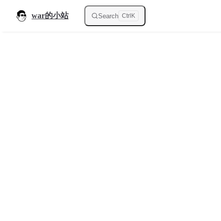
Skip to content
war的小站
Search
Ctrl
K